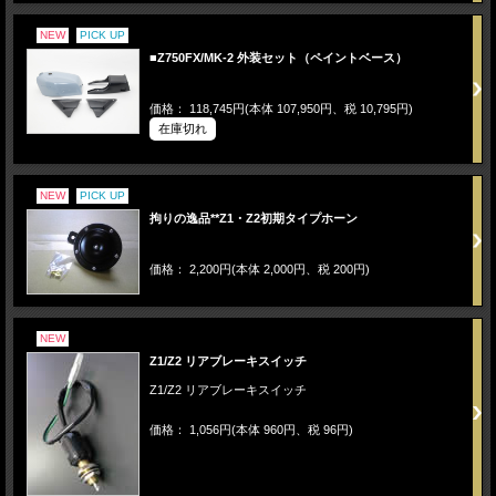
NEW
PICK UP
■Z750FX/MK-2 外装セット（ペイントベース）
価格： 118,745円(本体 107,950円、税 10,795円)
在庫切れ
NEW
PICK UP
拘りの逸品**Z1・Z2初期タイプホーン
価格： 2,200円(本体 2,000円、税 200円)
NEW
Z1/Z2 リアブレーキスイッチ
Z1/Z2 リアブレーキスイッチ
価格： 1,056円(本体 960円、税 96円)