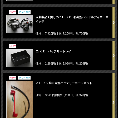
NEW
PICK UP
★新製品★拘りのＺ1・Ｚ2 初期型ハンドルディマース
イッチ
価格： 7,920円(本体 7,200円、税 720円)
NEW
Ｚ/ＫＺ バッテリートレイ
価格： 2,288円(本体 2,080円、税 208円)
NEW
PICK UP
Ｚ1・Ｚ２純正同型バッテリーコードセット
価格： 3,520円(本体 3,200円、税 320円)