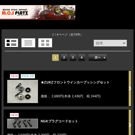
1 / 4ページ
（全70件）
1
2
3
4
次へ
NEW
PICK UP
★Z1/KZフロントウインカーブッシングセット
価格： 2,680円(本体 2,436円、税 244円)
NEW
NGKプラグコードセット
価格： 7,920円(本体 7,200円、税 720円)